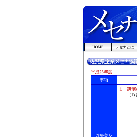
HOME
メセナとは
平成23年度
事項
１ 講演
(1)
・開催時
・講師
業務
（県内
書肆
（県
啓発普及
音楽