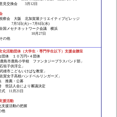
意見交換会 3月12日
会
視察会 大阪 北加賀屋クリエイティブビレッジ
日(火)～7月6日(水)
全国メセナネットワーク会議 横浜
0月27日
その他
文化活動団体（大学生・専門学生以下）支援金贈呈
団体 １０万円×４団体
島市鹿島小学校 ファンタジーブラスバンド部」
垣子供浮立」
雄市こどもいけばな教室」
賀女子高校ハンドベルリンガーズ」
 推薦・公募
 世話人会により審議決定
 11月21日
支援活動
支援活動の把握
他