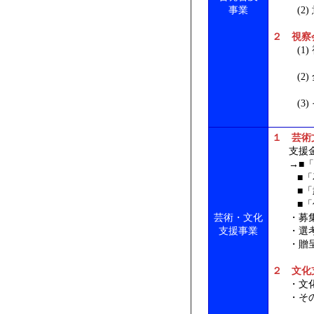
事業
(2) 
２ 視察
(1) 
7月5
(2) 
1
(3) 
１ 芸術
支援金
→■「鹿
■「石
■「武
■「佐
芸術・文化
・募集
支援事業
・選考
・贈呈式
２ 文化
・文化
・その