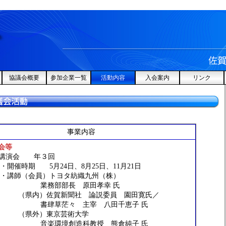
協議会概要
参加企業一覧
活動内容
入会案内
リンク
事業内容
会等
 講演会 年３回
期 5月24日、8月25日、11月21日
（会員）トヨタ紡織九州（株）
部部長 原田孝幸 氏
）佐賀新聞社 論説委員 園田寛氏／
草茫々 主宰 八田千恵子 氏
外）東京芸術大学
環境創造科教授 熊倉純子 氏