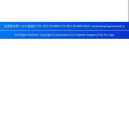
佐賀県企業メセナ協議会 TEL 0952-28-3888 FAX 0952-28-3889 MAIL jimukyoku@saga-mecenat.jp
All Rights Reserved. Copyright (c) Association for Corporate Support pf the Art,Saga.