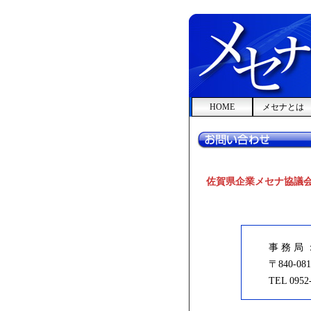
HOME
メセナとは
佐賀県企業メセナ協議
事 務 局
〒840-
TEL 0952